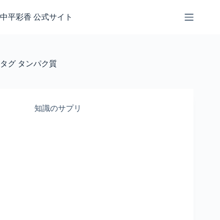
コ
ン
中平彩香 公式サイト
テ
ン
ツ
へ
タグ
タンパク質
ス
キ
ッ
プ
知識のサプリ