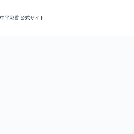
コ
ン
テ
中平彩香 公式サイト
ン
ツ
へ
ス
キ
ッ
プ