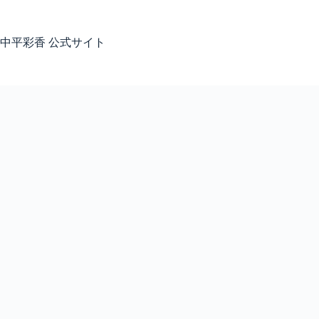
コ
ン
テ
中平彩香 公式サイト
ン
ツ
へ
ス
キ
ッ
プ