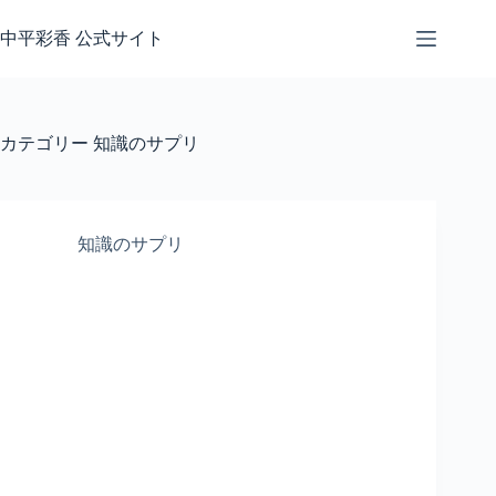
コ
ン
中平彩香 公式サイト
テ
ン
ツ
へ
カテゴリー
知識のサプリ
ス
キ
ッ
プ
知識のサプリ