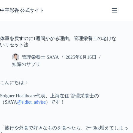
コ
ン
中平彩香 公式サイト
テ
ン
ツ
へ
体重を戻すのに1週間かかる理由。管理栄養士の老けな
ス
いリセット法
キ
ッ
管理栄養士 SAYA
2025年6月16日
プ
知識のサプリ
こんにちは！
Soigner Healthcare代表、上海在住 管理栄養士の
（SAYA
@s.diet_advise
）です！
「旅行や外食で好きなものを食べたら、
2〜3kg増えてしまっ