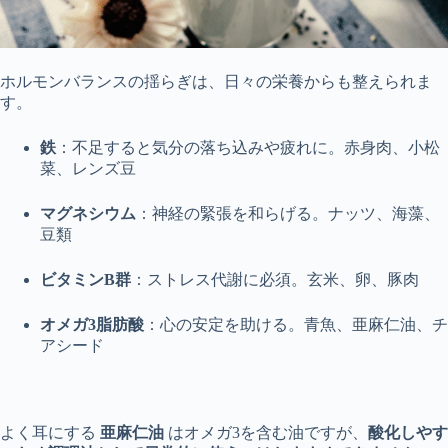
ホルモンバランスの揺らぎは、日々の栄養からも整えられま
す。
鉄
：不足すると気分の落ち込みや疲れに。赤身肉、小松
菜、レンズ豆
マグネシウム
：神経の緊張を和らげる。ナッツ、海藻、
豆類
ビタミンB群
：ストレス代謝に必須。玄米、卵、豚肉
オメガ3脂肪酸
：心の安定を助ける。青魚、亜麻仁油、チ
アシード
よく耳にする
亜麻仁油
はオメガ3を含む油ですが、
酸化しやす