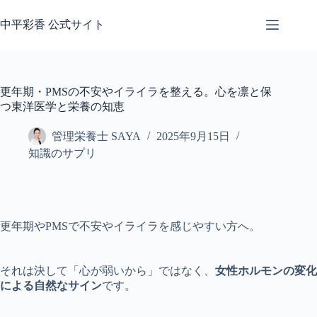
コ
ン
中平彩香 公式サイト
テ
ン
ツ
へ
更年期・PMSの不安やイライラを整える。心を凛と保
ス
つ東洋医学と栄養の知恵
キ
ッ
管理栄養士 SAYA
2025年9月15日
プ
知識のサプリ
更年期やPMSで不安やイライラを感じやすい方へ。
それは決して「心が弱いから」ではなく、
女性ホルモンの変化
による自然なサイン
です。