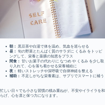
朝：
黒豆茶や白湯で体を温め、気血を巡らせる
昼：
旬の野菜とたんぱく質のサラダに
くるみ
をトッピ
ングして、栄養と薬膳の知恵をプラス
間食：
甘いお菓子の代わりに
なつめ
や
くるみ
を少し取
り入れて、心を落ち着かせる栄養補給に
夜：
軽いストレッチや深呼吸で自律神経を整える
補助：
不足しがちな栄養素は、サプリでスマートに補う
忙しい日々でも小さな習慣の積み重ねが、不安やイライラを和
らげ、心を凛と保つ力になります。