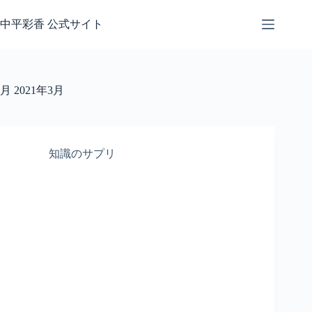
コ
ン
中平彩香 公式サイト
テ
ン
ツ
へ
月
2021年3月
ス
キ
ッ
プ
知識のサプリ