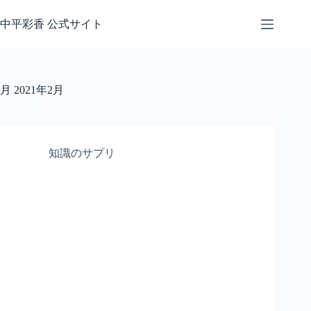
コ
ン
中平彩香 公式サイト
テ
ン
ツ
へ
月
2021年2月
ス
キ
ッ
プ
知識のサプリ