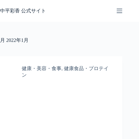
コ
ン
中平彩香 公式サイト
テ
ン
ツ
へ
月
2022年1月
ス
キ
ッ
プ
健康・美容・食事
,
健康食品・プロテイ
ン