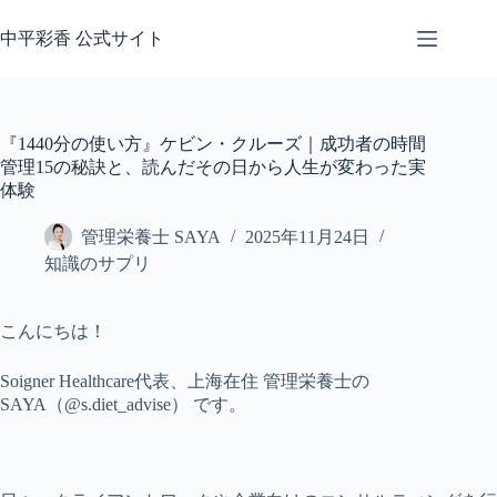
コ
ン
中平彩香 公式サイト
テ
ン
ツ
へ
『1440分の使い方』ケビン・クルーズ｜成功者の時間
ス
管理15の秘訣と、読んだその日から人生が変わった実
キ
体験
ッ
プ
管理栄養士 SAYA
2025年11月24日
知識のサプリ
こんにちは！
Soigner Healthcare代表、上海在住 管理栄養士の
SAYA（@s.diet_advise） です。