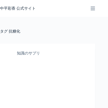
コ
ン
中平彩香 公式サイト
テ
ン
ツ
へ
タグ
抗糖化
ス
キ
ッ
プ
知識のサプリ