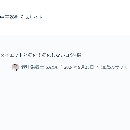
コ
ン
テ
中平彩香 公式サイト
ン
ツ
へ
ス
キ
ッ
ダイエットと糖化！糖化しないコツ4選
プ
管理栄養士 SAYA
2024年9月28日
知識のサプリ