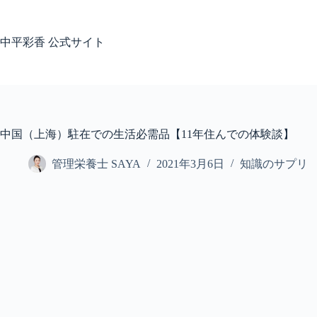
コ
ン
テ
中平彩香 公式サイト
ン
ツ
へ
ス
キ
ッ
中国（上海）駐在での生活必需品【11年住んでの体験談】
プ
管理栄養士 SAYA
2021年3月6日
知識のサプリ