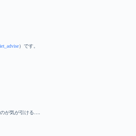
iet_advise
）です。
のが気が引ける….