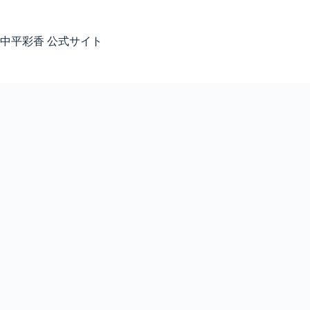
コ
ン
テ
中平彩香 公式サイト
ン
ツ
へ
ス
キ
ッ
プ