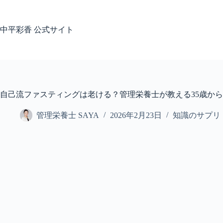
コ
ン
テ
中平彩香 公式サイト
ン
ツ
へ
ス
キ
ッ
自己流ファスティングは老ける？管理栄養士が教える35歳か
プ
管理栄養士 SAYA
2026年2月23日
知識のサプリ