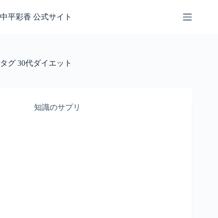
コ
ン
中平彩香 公式サイト
テ
ン
ツ
へ
タグ
30代ダイエット
ス
キ
ッ
プ
知識のサプリ