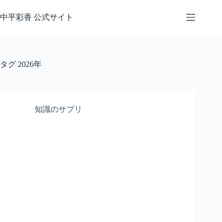
コ
ン
中平彩香 公式サイト
テ
ン
ツ
へ
タグ
2026年
ス
キ
ッ
プ
知識のサプリ