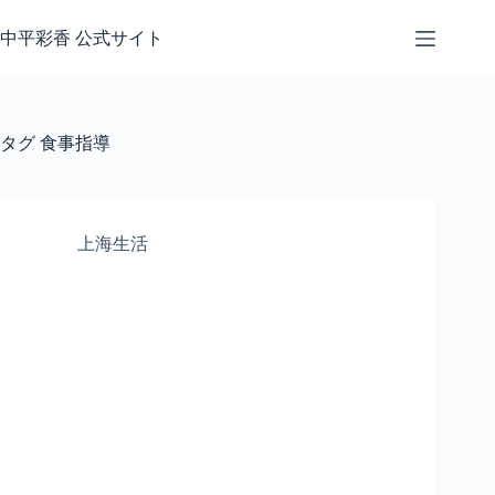
コ
ン
中平彩香 公式サイト
テ
ン
ツ
へ
タグ
食事指導
ス
キ
ッ
プ
上海生活