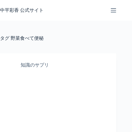
コ
ン
中平彩香 公式サイト
テ
ン
ツ
へ
タグ
野菜食べて便秘
ス
キ
ッ
プ
知識のサプリ