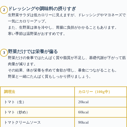
ドレッシングや調味料の摂りすぎ
2
生野菜サラダは低カロリーに見えますが、ドレッシングやマヨネーズで
一気にカロリーアップ。
また、生野菜は体を冷やし、胃腸に負担がかかることもあります。
寒い季節は温野菜がおすすめです。
野菜だけでは栄養が偏る
3
野菜だけの食事ではたんぱく質や脂質が不足し、基礎代謝が下がって筋
肉量が減ります。
その結果、体が栄養を求めて食欲が増し、暴食につながることも。
野菜と一緒にたんぱく質もしっかり摂りましょう。
調理法
カロリー（100g中）
トマト（生）
20kcal
トマト（炒め）
60kcal
トマトクリームソース
90kcal