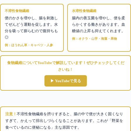
不溶性食物繊維
水溶性食物繊維
便のかさを増やし、腸を刺激し
腸内の善玉菌を増やし、便を柔
てぜんどう運動を促します。水
らかくする働きがあります。血
分を吸って膨らむので腹持ちも
糖値の上昇も抑えてくれます。
◎
例：オクラ・山芋・海藻・果物
例：ほうれん草・キャベツ・人参
食物繊維についてYouTubeで解説しています！ぜひチェックしてくだ
さいね！
▶ YouTubeで見る
注意！
不溶性食物繊維を摂りすぎると、腸の中で便が大きく固くなり
すぎて、かえって排出しづらくなることがあります。これが「野菜を
食べているのに便秘になる」主な原因です。