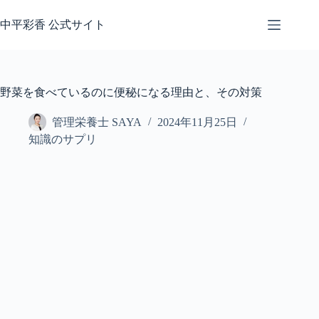
コ
ン
中平彩香 公式サイト
テ
ン
ツ
へ
野菜を食べているのに便秘になる理由と、その対策
ス
キ
管理栄養士 SAYA
2024年11月25日
ッ
知識のサプリ
プ