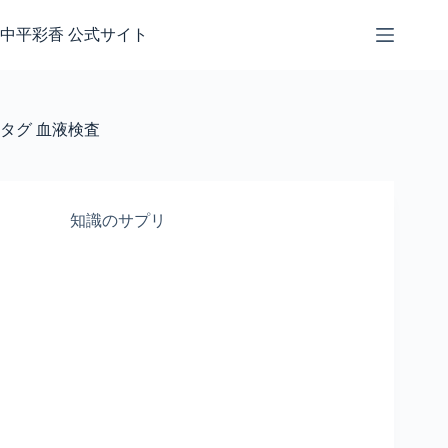
コ
ン
中平彩香 公式サイト
テ
ン
ツ
へ
タグ
血液検査
ス
キ
ッ
プ
知識のサプリ