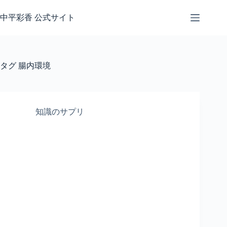
コ
ン
中平彩香 公式サイト
テ
ン
ツ
へ
タグ
腸内環境
ス
キ
ッ
プ
知識のサプリ