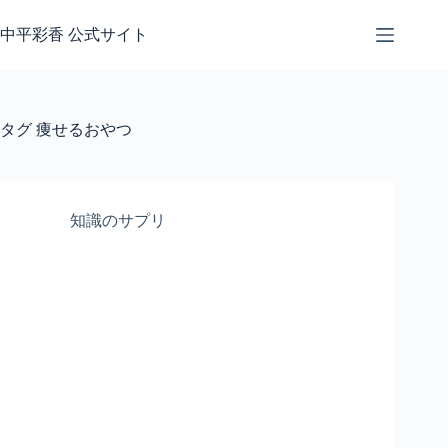
コ
ン
中平彩香 公式サイト
テ
ン
ツ
へ
タグ
痩せるおやつ
ス
キ
ッ
プ
知識のサプリ