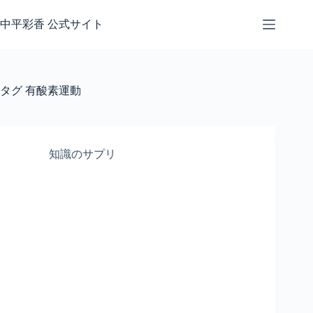
コ
ン
中平彩香 公式サイト
テ
ン
ツ
へ
タグ
有酸素運動
ス
キ
ッ
プ
知識のサプリ