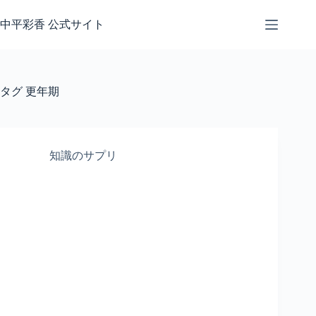
コ
ン
中平彩香 公式サイト
テ
ン
ツ
へ
タグ
更年期
ス
キ
ッ
プ
知識のサプリ