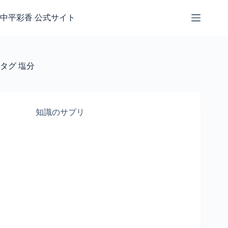
コ
ン
中平彩香 公式サイト
テ
ン
ツ
へ
タグ
塩分
ス
キ
ッ
プ
知識のサプリ