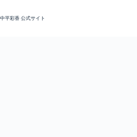
コ
ン
テ
中平彩香 公式サイト
ン
ツ
へ
ス
キ
ッ
プ