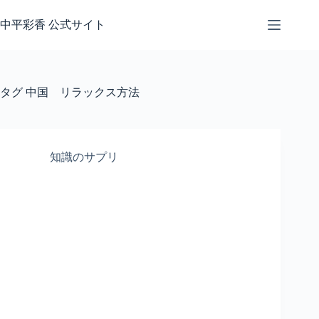
コ
ン
中平彩香 公式サイト
テ
ン
ツ
へ
タグ
中国 リラックス方法
ス
キ
ッ
プ
知識のサプリ