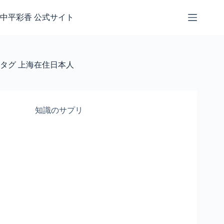
コ
ン
中平彩香 公式サイト
テ
ン
ツ
へ
タグ
上海在住日本人
ス
キ
ッ
プ
知識のサプリ