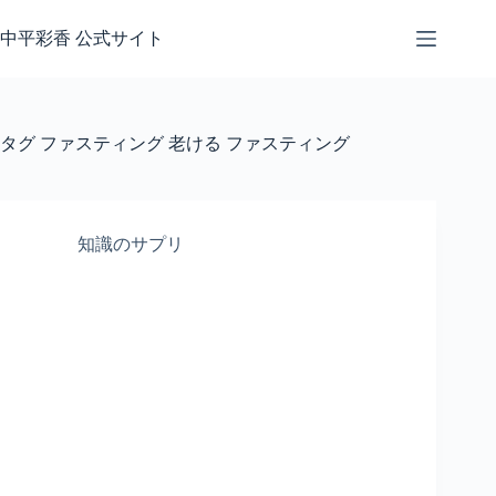
コ
ン
中平彩香 公式サイト
テ
ン
ツ
へ
タグ
ファスティング 老ける ファスティング
ス
キ
ッ
プ
知識のサプリ