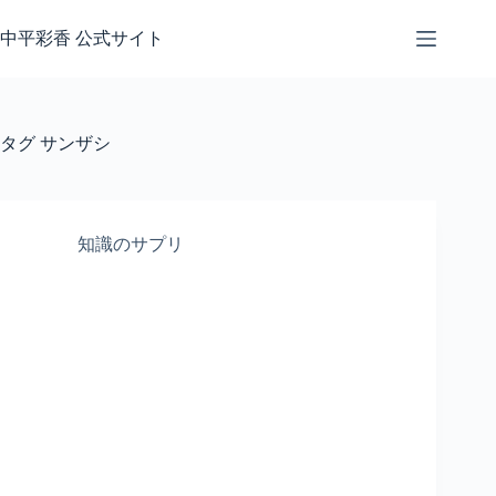
コ
ン
中平彩香 公式サイト
テ
ン
ツ
へ
タグ
サンザシ
ス
キ
ッ
プ
知識のサプリ