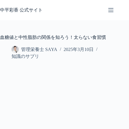
コ
ン
中平彩香 公式サイト
テ
ン
ツ
へ
血糖値と中性脂肪の関係を知ろう！太らない食習慣
ス
キ
管理栄養士 SAYA
2025年3月10日
ッ
知識のサプリ
プ