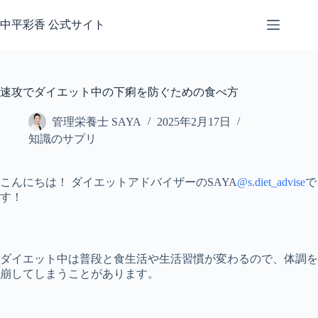
コ
ン
中平彩香 公式サイト
テ
ン
ツ
へ
速攻でダイエット中の下痢を防ぐための食べ方
ス
キ
管理栄養士 SAYA
2025年2月17日
ッ
知識のサプリ
プ
こんにちは！ ダイエットアドバイザーのSAYA
@s.diet_advise
で
す！
ダイエット中は普段と食生活や生活習慣が変わるので、体調を
崩してしまうことがあります。