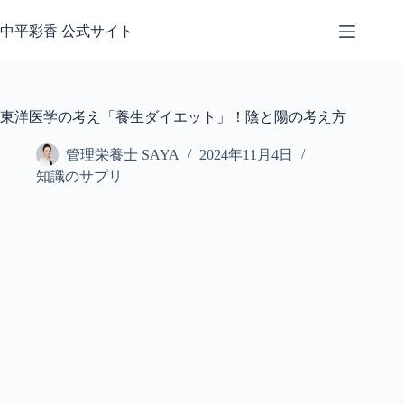
コ
ン
中平彩香 公式サイト
テ
ン
ツ
へ
東洋医学の考え「養生ダイエット」！陰と陽の考え方
ス
キ
管理栄養士 SAYA
2024年11月4日
ッ
知識のサプリ
プ