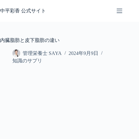
コ
ン
中平彩香 公式サイト
テ
ン
ツ
へ
内臓脂肪と皮下脂肪の違い
ス
キ
管理栄養士 SAYA
2024年9月9日
ッ
知識のサプリ
プ