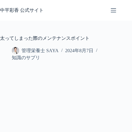
コ
ン
中平彩香 公式サイト
テ
ン
ツ
へ
太ってしまった際のメンテナンスポイント
ス
キ
管理栄養士 SAYA
2024年8月7日
ッ
知識のサプリ
プ