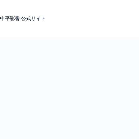
コ
ン
テ
中平彩香 公式サイト
ン
ツ
へ
ス
キ
ッ
プ