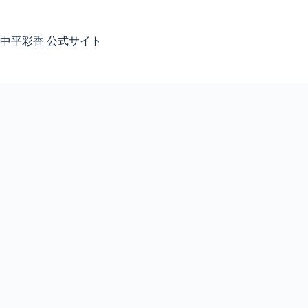
コ
ン
テ
中平彩香 公式サイト
ン
ツ
へ
ス
キ
ッ
プ