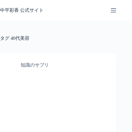
コ
ン
中平彩香 公式サイト
テ
ン
ツ
へ
タグ
40代美容
ス
キ
ッ
プ
知識のサプリ