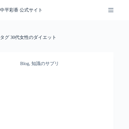
コ
ン
中平彩香 公式サイト
テ
ン
ツ
へ
タグ
30代女性のダイエット
ス
キ
ッ
プ
Blog
,
知識のサプリ