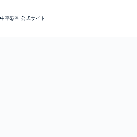
コ
ン
テ
中平彩香 公式サイト
ン
ツ
へ
ス
キ
ッ
プ