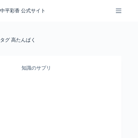
コ
ン
中平彩香 公式サイト
テ
ン
ツ
へ
タグ
高たんぱく
ス
キ
ッ
プ
知識のサプリ