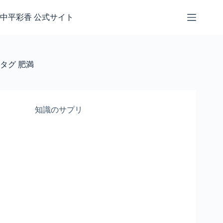
コ
ン
中平彩香 公式サイト
テ
ン
ツ
へ
タグ
肥満
ス
キ
ッ
プ
知識のサプリ