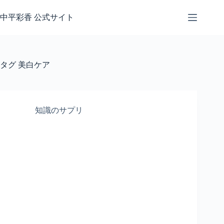
コ
ン
中平彩香 公式サイト
テ
ン
ツ
へ
タグ
美白ケア
ス
キ
ッ
プ
知識のサプリ