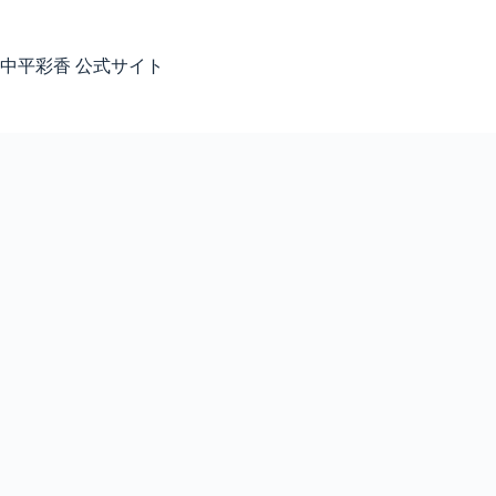
コ
ン
テ
中平彩香 公式サイト
ン
ツ
へ
ス
キ
ッ
プ