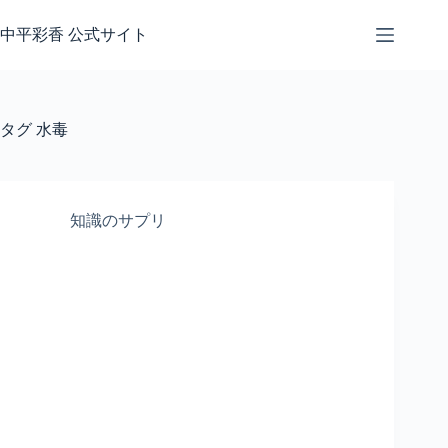
コ
ン
中平彩香 公式サイト
テ
ン
ツ
へ
タグ
水毒
ス
キ
ッ
プ
知識のサプリ