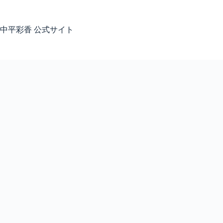
コ
ン
テ
中平彩香 公式サイト
ン
ツ
へ
ス
キ
ッ
プ