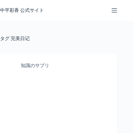
コ
ン
中平彩香 公式サイト
テ
ン
ツ
へ
タグ
完美日记
ス
キ
ッ
プ
知識のサプリ