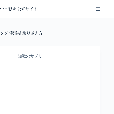
コ
ン
中平彩香 公式サイト
テ
ン
ツ
へ
タグ
停滞期 乗り越え方
ス
キ
ッ
プ
知識のサプリ