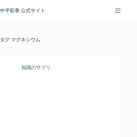
コ
ン
中平彩香 公式サイト
テ
ン
ツ
へ
タグ
マグネシウム
ス
キ
ッ
プ
知識のサプリ